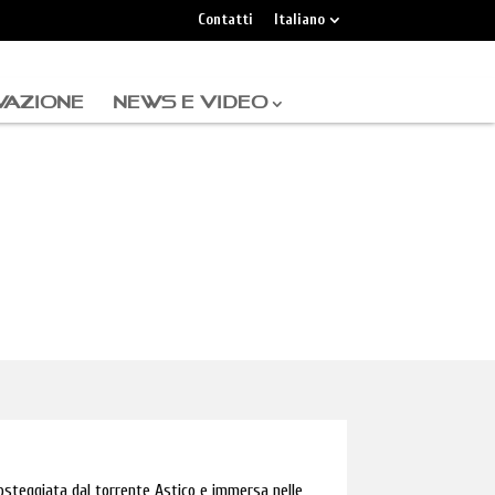
Contatti
Italiano
VAZIONE
NEWS E VIDEO
osteggiata dal torrente Astico e immersa nelle