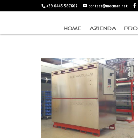
+39 0445 587607
contact@mecman.net
HOME
AZIENDA
PRO