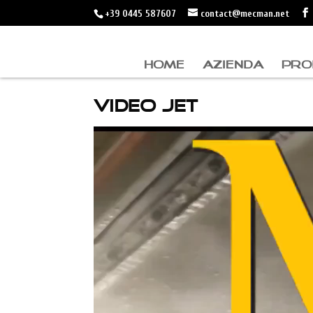
+39 0445 587607
contact@mecman.net
HOME
AZIENDA
PRO
VIDEO JET