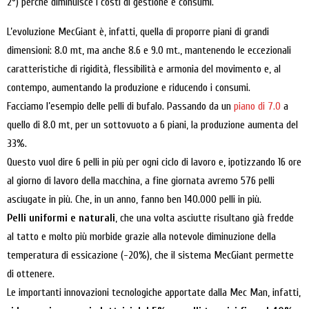
2°) perché diminuisce i costi di gestione e consumi.
L’evoluzione MecGiant è, infatti, quella di proporre piani di grandi
dimensioni: 8.0 mt, ma anche 8.6 e 9.0 mt., mantenendo le eccezionali
caratteristiche di rigidità, flessibilità e armonia del movimento e, al
contempo, aumentando la produzione e riducendo i consumi.
Facciamo l’esempio delle pelli di bufalo. Passando da un
piano di 7.0
a
quello di 8.0 mt, per un sottovuoto a 6 piani, la produzione aumenta del
33%.
Questo vuol dire 6 pelli in più per ogni ciclo di lavoro e, ipotizzando 16 ore
al giorno di lavoro della macchina, a fine giornata avremo 576 pelli
asciugate in più. Che, in un anno, fanno ben 140.000 pelli in più.
Pelli uniformi e naturali
, che una volta asciutte risultano già fredde
al tatto e molto più morbide grazie alla notevole diminuzione della
temperatura di essicazione (-20%), che il sistema MecGiant permette
di ottenere.
Le importanti innovazioni tecnologiche apportate dalla Mec Man, infatti,