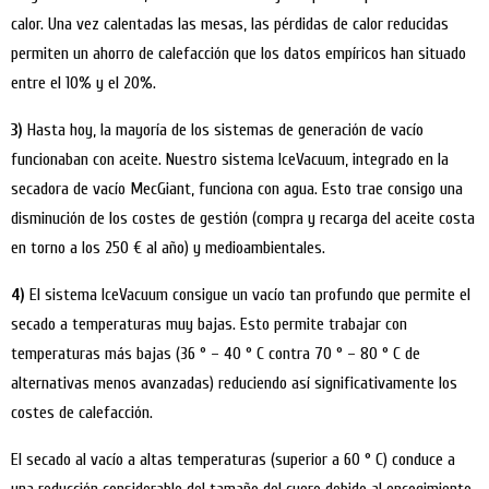
calor. Una vez calentadas las mesas, las pérdidas de calor reducidas
permiten un ahorro de calefacción que los datos empíricos han situado
entre el 10% y el 20%.
3)
Hasta hoy, la mayoría de los sistemas de generación de vacío
funcionaban con aceite. Nuestro sistema IceVacuum, integrado en la
secadora de vacío MecGiant, funciona con agua. Esto trae consigo una
disminución de los costes de gestión (compra y recarga del aceite costa
en torno a los 250 € al año) y medioambientales.
4)
El sistema IceVacuum consigue un vacío tan profundo que permite el
secado a temperaturas muy bajas. Esto permite trabajar con
temperaturas más bajas (36 ° – 40 ° C contra 70 ° – 80 ° C de
alternativas menos avanzadas) reduciendo así significativamente los
costes de calefacción.
El secado al vacío a altas temperaturas (superior a 60 ° C) conduce a
una reducción considerable del tamaño del cuero debido al encogimiento